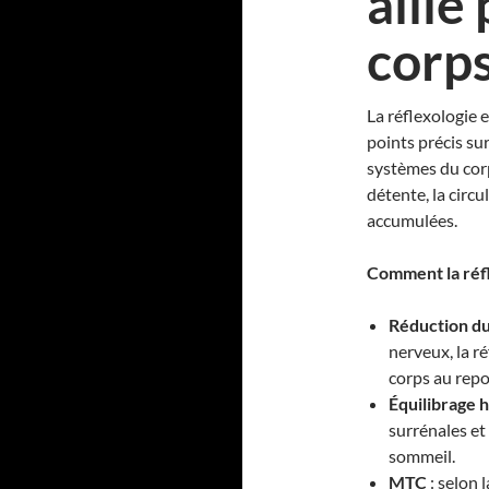
allié
corps
La réflexologie 
points précis su
systèmes du corp
détente, la circu
accumulées.
Comment la réfl
Réduction du
nerveux, la ré
corps au repo
Équilibrage 
surrénales et
sommeil.
MTC
: selon 