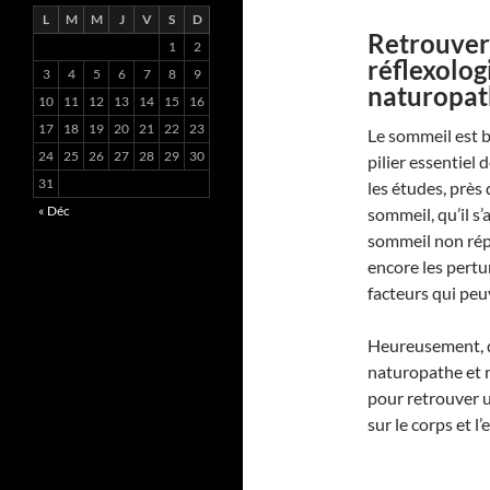
L
M
M
J
V
S
D
Retrouver
1
2
réflexolog
3
4
5
6
7
8
9
naturopat
10
11
12
13
14
15
16
17
18
19
20
21
22
23
Le sommeil est b
24
25
26
27
28
29
30
pilier essentiel
31
les études, près
« Déc
sommeil, qu’il s
sommeil non répa
encore les pertu
facteurs qui peuv
Heureusement, de
naturopathe et 
pour retrouver u
sur le corps et l’e