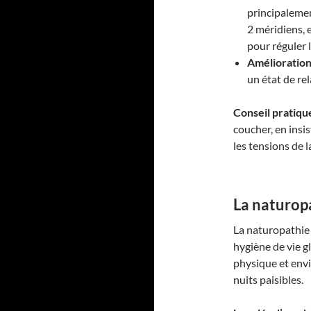
principalemen
2 méridiens, 
pour réguler 
Amélioration 
un état de re
Conseil pratiqu
coucher, en insis
les tensions de l
La naturopa
La naturopathie 
hygiène de vie gl
physique et env
nuits paisibles.