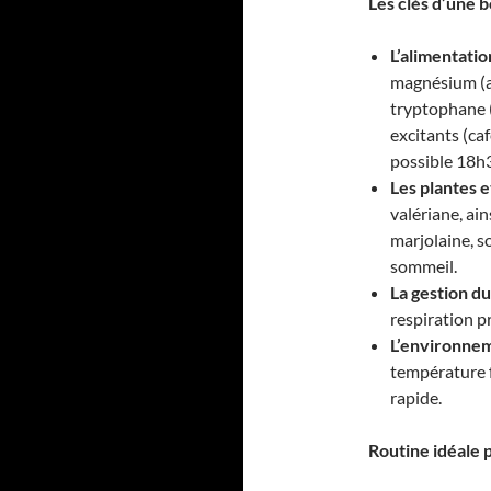
Les clés d’une 
L’alimentatio
magnésium (a
tryptophane (
excitants (caf
possible 18h
Les plantes 
valériane, ain
marjolaine, so
sommeil.
La gestion du
respiration p
L’environne
température 
rapide.
Routine idéale p