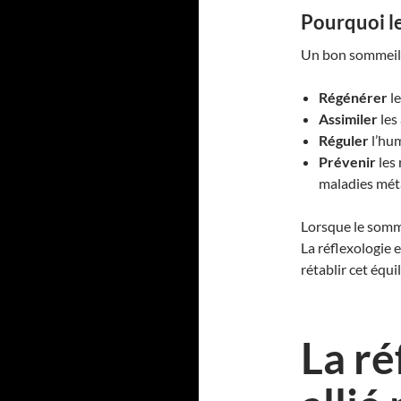
Pourquoi le
Un bon sommeil 
Régénérer
le
Assimiler
les
Réguler
l’hum
Prévenir
les 
maladies mét
Lorsque le sommei
La réflexologie 
rétablir cet équi
La ré