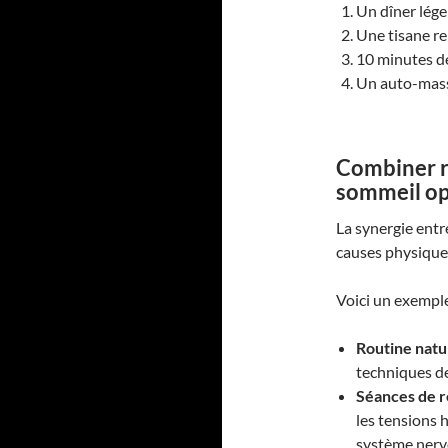
Un dîner léger
Une tisane re
10 minutes de
Un auto-mass
Combiner r
sommeil op
La synergie entre
causes physique
Voici un exemple
Routine nat
techniques de
Séances de r
les tensions 
système nerv