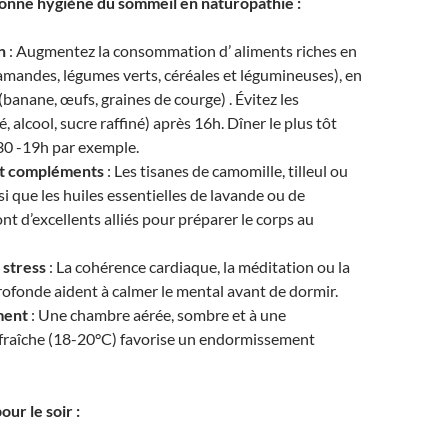
bonne hygiène du sommeil en naturopathie :
n
: Augmentez la consommation d’ aliments riches en
mandes, légumes verts, céréales et légumineuses), en
banane, œufs, graines de courge) . Évitez les
é, alcool, sucre raffiné) après 16h. Dîner le plus tôt
30 -19h par exemple.
et compléments
: Les tisanes de camomille, tilleul ou
si que les huiles essentielles de lavande ou de
nt d’excellents alliés pour préparer le corps au
 stress
: La cohérence cardiaque, la méditation ou la
rofonde aident à calmer le mental avant de dormir.
ment
: Une chambre aérée, sombre et à une
fraîche (18-20°C) favorise un endormissement
our le soir :