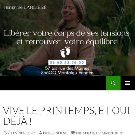
Aller
au
contenu
Recherche
Honorine LARDIERE, réflexologue Montaigu
MENU
PRINCI
VIVE LE PRINTEMPS, ET OUI
DÉJÀ !
6 FÉVRIER 2020
HONORINESE
LAISSER UN COMMENTAIRE