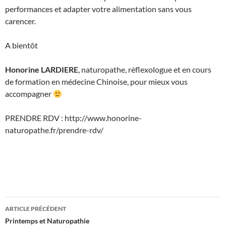
performances et adapter votre alimentation sans vous
carencer.
A bientôt
Honorine LARDIERE
, naturopathe, réflexologue et en cours
de formation en médecine Chinoise, pour mieux vous
accompagner
PRENDRE RDV : http://www.honorine-
naturopathe.fr/prendre-rdv/
Navigation
ARTICLE PRÉCÉDENT
des
Printemps et Naturopathie